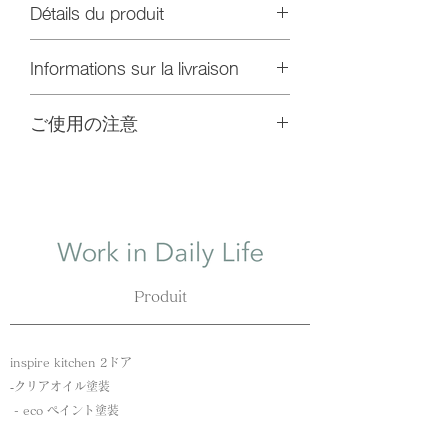
Détails du produit
Dimensions : Diamètre 20 x H2 cm
Informations sur la livraison
Matière / Chêne
Peinture / huile claire
Dans le cas d'un achat simple de cet
ご使用の注意
article, il est livré dans un Yu-Pack.
(Veuillez vérifier les frais d'expédition
dans votre région.)
使用後は中性洗剤で洗い、水に浸け
Si vous commandez une cuisinette, le
たり濡れたままにせず、残った水分
produit sera livré avec.
を清潔なふきんで残った水分を拭き
取り立てかけて自然乾燥してくださ
い。
直射日光、漂白剤、食洗機、乾燥機
Produit
は歪みやひび割れの原因となるため
使用できません。
本製品はオイル仕上げのため、定期
inspire kitchen 2ドア
的なメンテナンスが必要です。だん
​‐クリアオイル塗装
だんと表面がカサついたり、白っぽ
​ - eco ペイント塗装
くなってきたらオリーブオイルや亜
麻仁油などを染み込ませ、柔らかい
inspire kitchen オープン