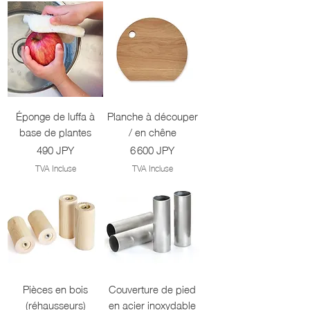
Éponge de luffa à
Planche à découper
base de plantes
/ en chêne
Prix
Prix
490 JPY
6 600 JPY
TVA Incluse
TVA Incluse
Pièces en bois
Couverture de pied
(réhausseurs)
en acier inoxydable