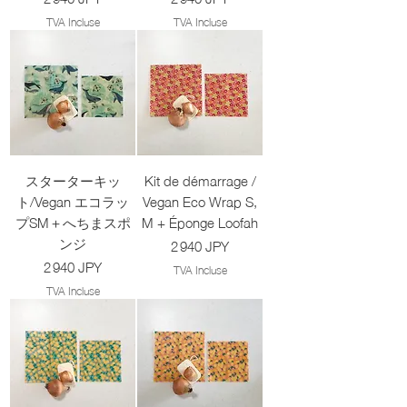
TVA Incluse
TVA Incluse
スターターキッ
Kit de démarrage /
ト/Vegan エコラッ
Vegan Eco Wrap S,
プSM＋へちまスポ
M + Éponge Loofah
ンジ
Prix
2 940 JPY
Prix
2 940 JPY
TVA Incluse
TVA Incluse