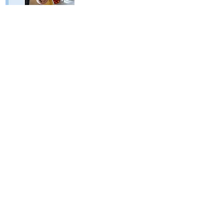
2カ月 レンタルキ
ッチンプラン
Prix
40 000 JPY
TVA Incluse
Produit
inspire kitchen 2ドア
​‐クリアオイル塗装
​ - eco ペイント塗装
inspire kitchen オープン
​‐クリアオイル塗装