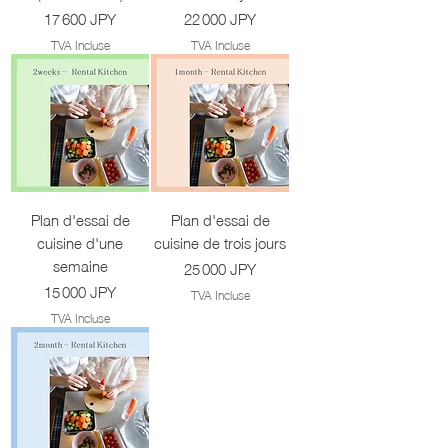
Prix
Prix
17 600 JPY
22 000 JPY
TVA Incluse
TVA Incluse
Plan d'essai de
Plan d'essai de
cuisine d'une
cuisine de trois jours
semaine
Prix
25 000 JPY
Prix
15 000 JPY
TVA Incluse
TVA Incluse