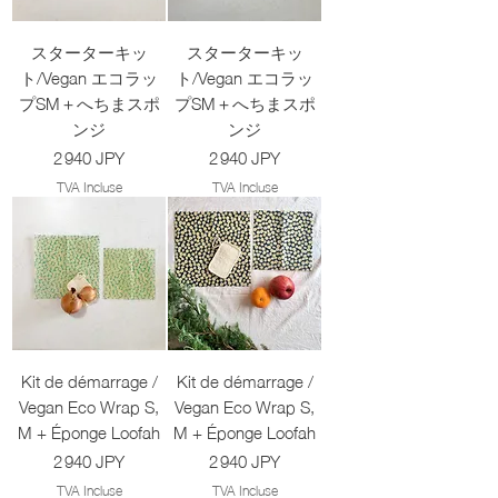
スターターキッ
スターターキッ
ト/Vegan エコラッ
ト/Vegan エコラッ
プSM＋へちまスポ
プSM＋へちまスポ
ンジ
ンジ
Prix
Prix
2 940 JPY
2 940 JPY
TVA Incluse
TVA Incluse
Kit de démarrage /
Kit de démarrage /
Vegan Eco Wrap S,
Vegan Eco Wrap S,
M + Éponge Loofah
M + Éponge Loofah
Prix
Prix
2 940 JPY
2 940 JPY
TVA Incluse
TVA Incluse