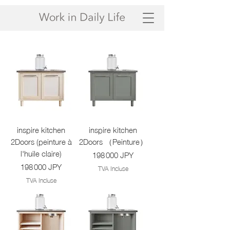
inspire kitchen
inspire kitchen
2Doors (peinture à
2Doors （Peinture）
l'huile claire)
Prix
198 000 JPY
Prix
198 000 JPY
TVA Incluse
TVA Incluse